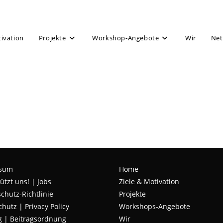
tivation
Projekte
Workshop-Angebote
Wir
Net
ssum
Home
ützt uns!
|
Jobs
Ziele & Motivation
chutz-Richtlinie
Projekte
chutz
|
Privacy Policy
Workshops-Angebote
g | Beitragsordnung
Wir