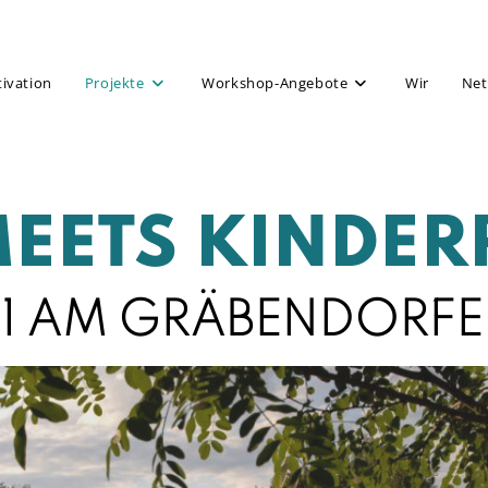
tivation
Projekte
Workshop-Angebote
Wir
Net
MEETS KINDER
 AM GRÄBENDORFER