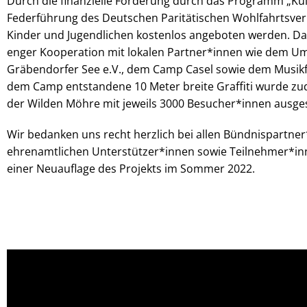
Durch die finanzielle Förderung durch das Programm „Kul
Federführung des Deutschen Paritätischen Wohlfahrtsverb
Kinder und Jugendlichen kostenlos angeboten werden. Da
enger Kooperation mit lokalen Partner*innen wie dem 
Gräbendorfer See e.V., dem Camp Casel sowie dem Musikfes
dem Camp entstandene 10 Meter breite Graffiti wurde zud
der Wilden Möhre mit jeweils 3000 Besucher*innen ausgest
Wir bedanken uns recht herzlich bei allen Bündnispartne
ehrenamtlichen Unterstützer*innen sowie Teilnehmer*in
einer Neuauflage des Projekts im Sommer 2022.
Video-
Player