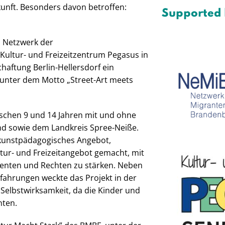
kunft. Besonders davon betroffen:
Supported
m Netzwerk der
Kultur- und Freizeitzentrum Pegasus in
aftung Berlin-Hellersdorf ein
 unter dem Motto „Street-Art meets
ischen 9 und 14 Jahren mit und ohne
nd sowie dem Landkreis Spree-Neiße.
kunstpädagogisches Angebot,
ur- und Freizeitangebot gemacht, mit
Talenten und Rechten zu stärken. Neben
rfahrungen weckte das Projekt in der
elbstwirksamkeit, da die Kinder und
nten.