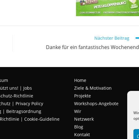
Nächster Beitrag
Danke für ein fantastisches Wochenen
ssum
Home
ützt uns!
|
Jobs
Ziele & Motivation
chutz-Richtlinie
Projekte
chutz
|
Privacy Policy
Workshops-Angebote
g | Beitragsordnung
Wir
Wir
opt
Richtlinie | Cookie-Guideline
Netzwerk
Blog
Kontakt