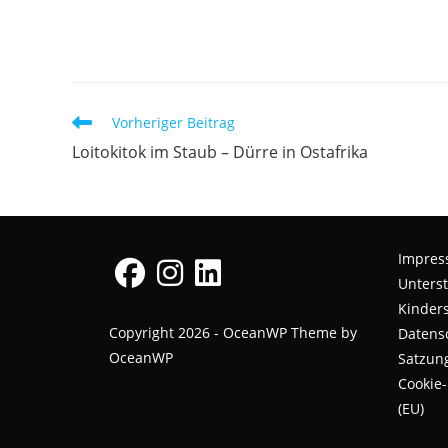
Weitere
Vorheriger Beitrag
Artikel
Loitokitok im Staub – Dürre in Ostafrika
ansehen
Impre
Unterst
Kinders
Opens
Opens
Opens
Copyright 2026 - OceanWP Theme by
Datens
in
in
in
OceanWP
Satzun
a
a
a
Cookie-
new
new
new
(EU)
tab
tab
tab