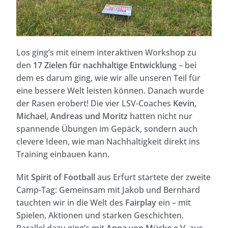
Los ging’s mit einem interaktiven Workshop zu
den
17 Zielen für nachhaltige Entwicklung
– bei
dem es darum ging, wie wir alle unseren Teil für
eine bessere Welt leisten können. Danach wurde
der Rasen erobert! Die vier LSV-Coaches
Kevin,
Michael, Andreas und Moritz
hatten nicht nur
spannende Übungen im Gepäck, sondern auch
clevere Ideen, wie man Nachhaltigkeit direkt ins
Training einbauen kann.
Mit
Spirit of Football
aus Erfurt startete der zweite
Camp-Tag: Gemeinsam mit Jakob und Bernhard
tauchten wir in die Welt des
Fairplay
ein – mit
Spielen, Aktionen und starken Geschichten.
Parallel dazu ging’s mit
Anna von Mücke e.V.
aus