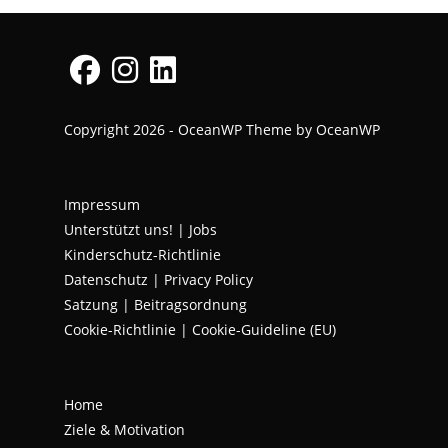
Opens
Opens
Opens
Copyright 2026 - OceanWP Theme by OceanWP
in
in
in
a
a
a
new
new
new
Impressum
tab
tab
tab
Unterstützt uns!
|
Jobs
Kinderschutz-Richtlinie
Datenschutz
|
Privacy Policy
Satzung | Beitragsordnung
Cookie-Richtlinie | Cookie-Guideline (EU)
Home
Ziele & Motivation