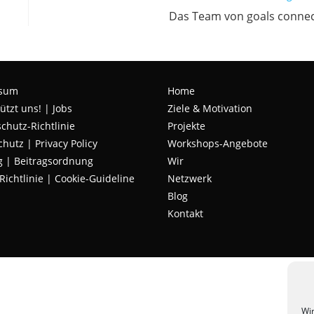
Das Team von goals conne
ssum
Home
ützt uns!
|
Jobs
Ziele & Motivation
chutz-Richtlinie
Projekte
chutz
|
Privacy Policy
Workshops-Angebote
g | Beitragsordnung
Wir
Richtlinie | Cookie-Guideline
Netzwerk
Blog
Kontakt
Wir