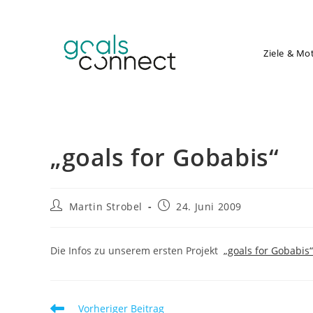
Zum
Inhalt
springen
Ziele & Mo
„goals for Gobabis“
Beitrags-
Beitrag
Martin Strobel
24. Juni 2009
Autor:
veröffentlicht:
Die Infos zu unserem ersten Projekt
„goals for Gobabis“
Weitere
Vorheriger Beitrag