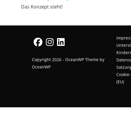
Artikel
Das Konzept steht!
ansehen
Impre
Unterst
Kinders
Opens
Opens
Opens
Copyright 2026 - OceanWP Theme by
Datens
in
in
in
OceanWP
Satzun
a
a
a
Cookie-
new
new
new
(EU)
tab
tab
tab