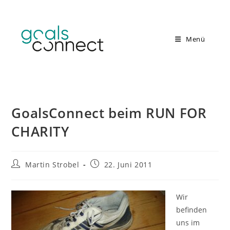
Zum
Inhalt
springen
Menü
GoalsConnect beim RUN FOR
CHARITY
Beitrags-
Beitrag
Martin Strobel
22. Juni 2011
Autor:
veröffentlicht:
Wir
befinden
uns im