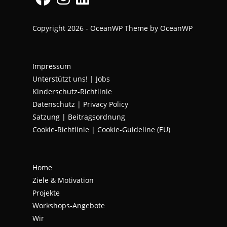
Opens
Opens
Opens
Copyright 2026 - OceanWP Theme by OceanWP
in
in
in
a
a
a
new
new
new
Impressum
tab
tab
tab
Unterstützt uns!
|
Jobs
Kinderschutz-Richtlinie
Datenschutz
|
Privacy Policy
Satzung | Beitragsordnung
Cookie-Richtlinie | Cookie-Guideline (EU)
Home
Ziele & Motivation
Projekte
Workshops-Angebote
Wir