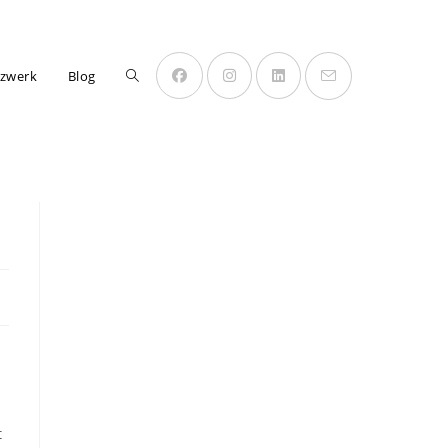
Website-
zwerk
Blog
Suche
umschalten
t