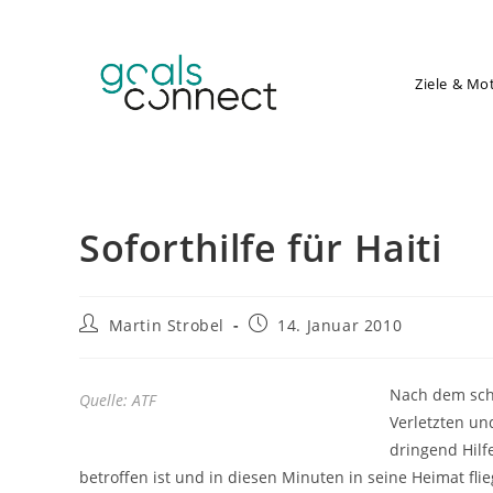
Zum
Inhalt
springen
Ziele & Mo
Soforthilfe für Haiti
Beitrags-
Beitrag
Martin Strobel
14. Januar 2010
Autor:
veröffentlicht:
Nach dem schw
Quelle: ATF
Verletzten un
dringend Hilf
betroffen ist und in diesen Minuten in seine Heimat fli