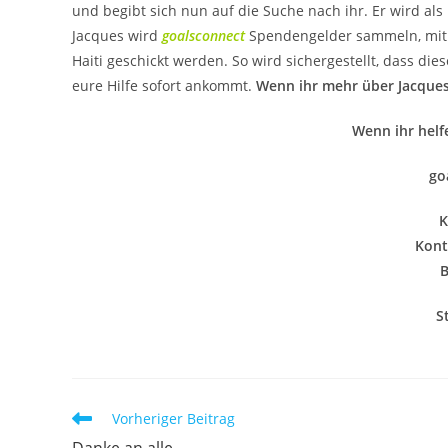
und begibt sich nun auf die Suche nach ihr. Er wird al
Jacques wird
goalsconnect
Spendengelder sammeln, mit 
Haiti geschickt werden. So wird sichergestellt, dass 
eure Hilfe sofort ankommt.
Wenn ihr mehr über Jacques‘
Wenn ihr helfe
g
o
K
Kont
B
S
Weitere
Vorheriger Beitrag
Artikel