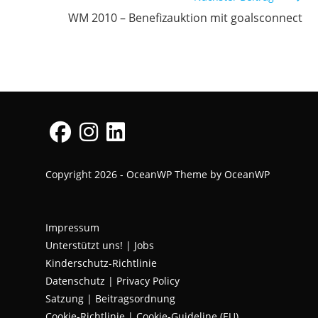
WM 2010 – Benefizauktion mit goalsconnect
Opens
Opens
Opens
Copyright 2026 - OceanWP Theme by OceanWP
in
in
in
a
a
a
new
new
new
Impressum
tab
tab
tab
Unterstützt uns!
|
Jobs
Kinderschutz-Richtlinie
Datenschutz
|
Privacy Policy
Satzung | Beitragsordnung
Cookie-Richtlinie | Cookie-Guideline (EU)