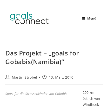
Zum
Inhalt
springen
Menü
Das Projekt – „goals for
Gobabis(Namibia)“
Beitrags-
Beitrag
Martin Strobel
13. März 2010
Autor:
veröffentlicht:
200 km
Sport für die Strassenkinder von Gobabis
östlich von
Windhoek