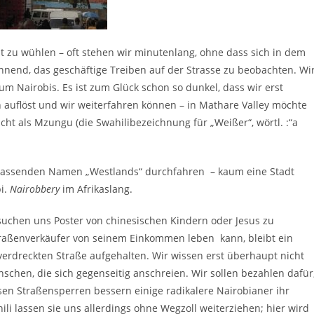
t zu wühlen – oft stehen wir minutenlang, ohne dass sich in dem
nend, das geschäftige Treiben auf der Strasse zu beobachten. Wi
um Nairobis. Es ist zum Glück schon so dunkel, dass wir erst
en auflöst und wir weiterfahren können – in Mathare Valley möchte
cht als Mzungu (die Swahilibezeichnung für „Weißer“, wörtl. :“a
assenden Namen „Westlands“ durchfahren – kaum eine Stadt
i.
Nairobbery
im Afrikaslang.
suchen uns Poster von chinesischen Kindern oder Jesus zu
Straßenverkäufer von seinem Einkommen leben kann, bleibt ein
 verdreckten Straße aufgehalten. Wir wissen erst überhaupt nicht
nschen, die sich gegenseitig anschreien. Wir sollen bezahlen dafür
esen Straßensperren bessern einige radikalere Nairobianer ihr
li lassen sie uns allerdings ohne Wegzoll weiterziehen; hier wird