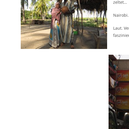
zeltet…
Nairobi.
Laut. Ve
faszinie