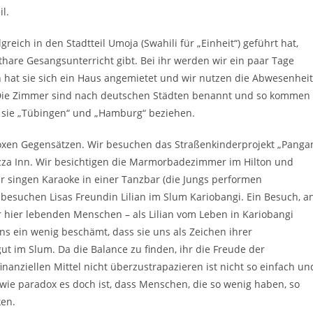
l.
ich in den Stadtteil Umoja (Swahili für „Einheit“) geführt hat,
thare Gesangsunterricht gibt. Bei ihr werden wir ein paar Tage
 hat sie sich ein Haus angemietet und wir nutzen die Abwesenheit
. Die Zimmer sind nach deutschen Städten benannt und so kommen
s sie „Tübingen“ und „Hamburg“ beziehen.
doxen Gegensätzen. Wir besuchen das Straßenkinderprojekt „Panga
izza Inn. Wir besichtigen die Marmorbadezimmer im Hilton und
 singen Karaoke in einer Tanzbar (die Jungs performen
 besuchen Lisas Freundin Lilian im Slum Kariobangi. Ein Besuch, a
 hier lebenden Menschen – als Lilian vom Leben in Kariobangi
s ein wenig beschämt, dass sie uns als Zeichen ihrer
gut im Slum. Da die Balance zu finden, ihr die Freude der
inanziellen Mittel nicht überzustrapazieren ist nicht so einfach un
wie paradox es doch ist, dass Menschen, die so wenig haben, so
en.