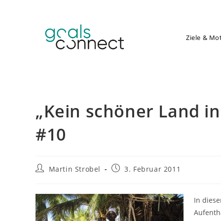
Zum
Inhalt
springen
Ziele & Mo
„Kein schöner Land in 
#10
Beitrags-
Beitrag
Martin Strobel
3. Februar 2011
Autor:
veröffentlicht:
In dies
Aufenth