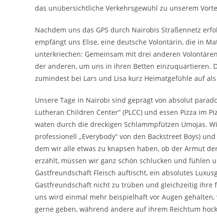
das unübersichtliche Verkehrsgewühl zu unserem Vortei
Nachdem uns das GPS durch Nairobis Straßennetz erfolgre
empfängt uns Elise, eine deutsche Volontärin, die in Ma
unterkriechen: Gemeinsam mit drei anderen Volontären
der anderen, um uns in ihren Betten einzuquartieren
zumindest bei Lars und Lisa kurz Heimatgefühle auf al
Unsere Tage in Nairobi sind geprägt von absolut para
Lutheran Children Center“ (PLCC) und essen Pizza im P
waten durch die dreckigen Schlammpfützen Umojas. Wir
professionell „Everybody“ von den Backstreet Boys) und
dem wir alle etwas zu knapsen haben, ob der Armut der
erzählt, müssen wir ganz schön schlucken und fühlen un
Gastfreundschaft Fleisch auftischt, ein absolutes Luxus
Gastfreundschaft nicht zu trüben und gleichzeitig ihre f
uns wird einmal mehr beispielhaft vor Augen gehalten, 
gerne geben, während andere auf ihrem Reichtum hock