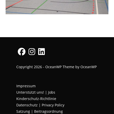
Opens
Opens
Opens
Copyright 2026 - OceanWP Theme by OceanWP
in
in
in
a
a
a
new
new
new
Impressum
tab
tab
tab
Unterstützt uns!
|
Jobs
Kinderschutz-Richtlinie
Datenschutz
|
Privacy Policy
Satzung | Beitragsordnung