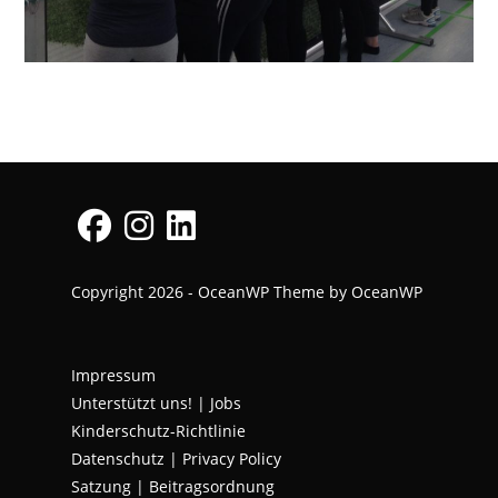
Opens
Opens
Opens
Copyright 2026 - OceanWP Theme by OceanWP
in
in
in
a
a
a
new
new
new
Impressum
tab
tab
tab
Unterstützt uns!
|
Jobs
Kinderschutz-Richtlinie
Datenschutz
|
Privacy Policy
Satzung | Beitragsordnung