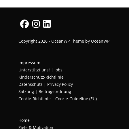
Opens
Opens
Opens
Copyright 2026 - OceanWP Theme by OceanWP
in
in
in
a
a
a
new
new
new
Impressum
tab
tab
tab
Unterstützt uns!
|
Jobs
Kinderschutz-Richtlinie
Datenschutz
|
Privacy Policy
Satzung | Beitragsordnung
Cookie-Richtlinie | Cookie-Guideline (EU)
Home
Ziele & Motivation