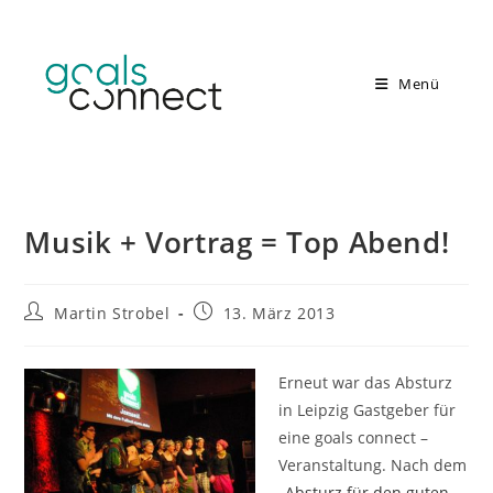
Zum
Inhalt
springen
Menü
Musik + Vortrag = Top Abend!
Beitrags-
Beitrag
Martin Strobel
13. März 2013
Autor:
veröffentlicht:
Erneut war das Absturz
in Leipzig Gastgeber für
eine goals connect –
Veranstaltung. Nach dem
„
Absturz für den guten