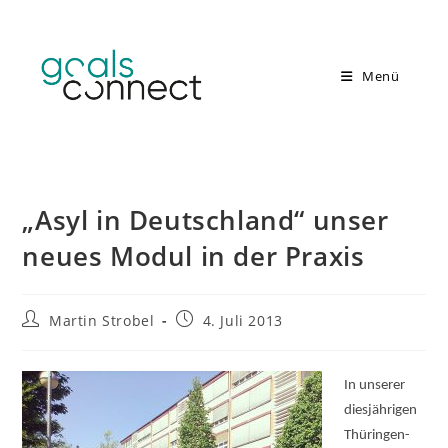
Zum
Inhalt
springen
Menü
„Asyl in Deutschland“ unser
neues Modul in der Praxis
Beitrags-
Beitrag
Martin Strobel
4. Juli 2013
Autor:
veröffentlicht:
In unserer
diesjährigen
Thüringen-