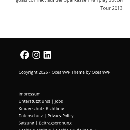
goals connect auf der Sparkassen Fairplay Soccer
Tour 2013!
Opens
Opens
Opens
Copyright 2026 - OceanWP Theme by OceanWP
in
in
in
a
a
a
new
new
new
Impressum
tab
tab
tab
Unterstützt uns!
|
Jobs
Kinderschutz-Richtlinie
Datenschutz
|
Privacy Policy
Satzung | Beitragsordnung