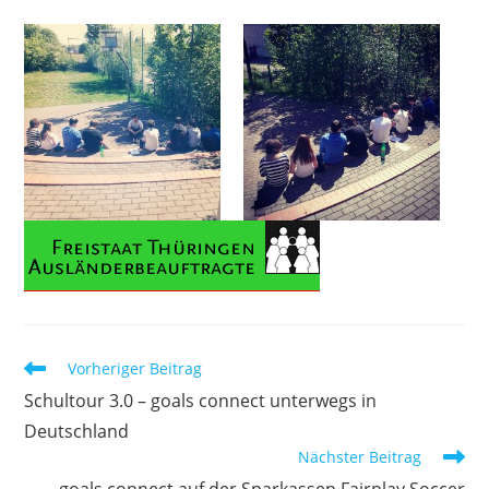
Weitere
Vorheriger Beitrag
Artikel
Schultour 3.0 – goals connect unterwegs in
ansehen
Deutschland
Nächster Beitrag