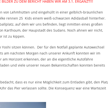
 BILDER ZU DEM BERICHT HABEN WIR AM 3.1. ERGÄNZT!!!
 von Lehmhütten und eingehüllt in einer gelblich-bräunlichen
lke rennen 25 Kids einem weiß-schwarzen Adidasball hinterher.
allplatz, auf dem wir uns befinden, liegt inmitten eines großen
on Karthoum, der Haupstadt des Sudans. Noch ahnen wir nicht,
r ist zu kippen.
m Yoshi sitzen können. Der für den Notfall geplante Autowechsel
its am nächsten Morgen nach unserer Ankunft konnten wir im
 am Horizont erkennen, der an die eigentliche Autofähre
ntladen und viele unserer neuen Bekanntschaften konnten bereits
edacht, dass es nur eine Möglichkeit zum Entladen gibt, den Plat
Uhr das Pier verlassen sollte. Die Konsequenz war eine Wartezeit