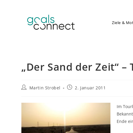
Zum
Inhalt
springen
Ziele & Mo
„Der Sand der Zeit“ –
Beitrags-
Beitrag
Martin Strobel
2. Januar 2011
Autor:
veröffentlicht:
Im Tour
Bekannt
Ende ei