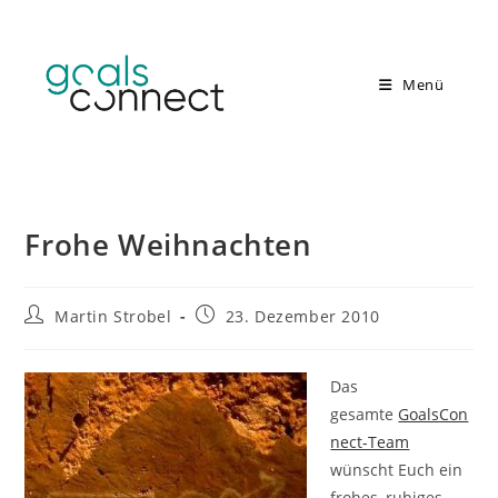
Zum
Inhalt
springen
Menü
Frohe Weihnachten
Beitrags-
Beitrag
Martin Strobel
23. Dezember 2010
Autor:
veröffentlicht:
Das
gesamte
GoalsCon
nect-Team
wünscht Euch ein
frohes, ruhiges