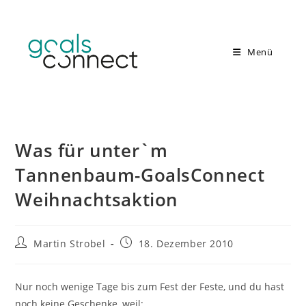
Zum
Inhalt
springen
Menü
Was für unter`m
Tannenbaum-GoalsConnect
Weihnachtsaktion
Beitrags-
Beitrag
Martin Strobel
18. Dezember 2010
Autor:
veröffentlicht:
Nur noch wenige Tage bis zum Fest der Feste, und du hast
noch keine Geschenke, weil: