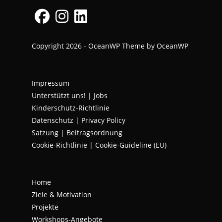
Opens
Opens
Opens
Copyright 2026 - OceanWP Theme by OceanWP
in
in
in
a
a
a
new
new
new
Impressum
tab
tab
tab
Unterstützt uns!
|
Jobs
Kinderschutz-Richtlinie
Datenschutz
|
Privacy Policy
Satzung | Beitragsordnung
Cookie-Richtlinie | Cookie-Guideline (EU)
Home
Ziele & Motivation
Projekte
Workshops-Angebote