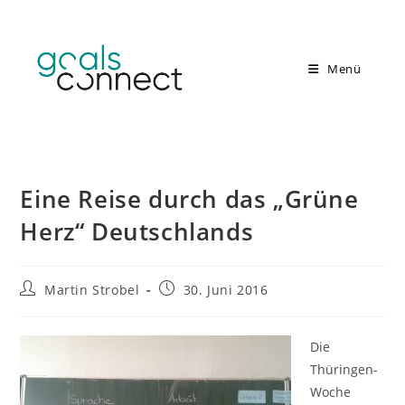
Zum
Inhalt
springen
Menü
Eine Reise durch das „Grüne
Herz“ Deutschlands
Beitrags-
Beitrag
Martin Strobel
30. Juni 2016
Autor:
veröffentlicht:
Die
Thüringen-
Woche