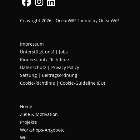
Opens
Opens
Opens
Copyright 2026 - OceanWP Theme by OceanWP
in
in
in
a
a
a
new
new
new
Impressum
tab
tab
tab
Unterstützt uns!
|
Jobs
Kinderschutz-Richtlinie
Datenschutz
|
Privacy Policy
Satzung | Beitragsordnung
Cookie-Richtlinie | Cookie-Guideline (EU)
Home
Ziele & Motivation
Projekte
Workshops-Angebote
Wir