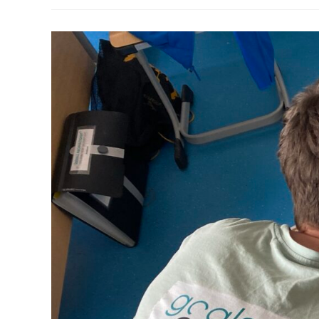
Vier
Tage
Voller
Nachhaltigkeit,
Bewegung
Und
Guter
Laune