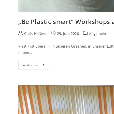
„Be Plastic smart“ Workshops 
Beitrags-
Beitrag
Beitrags-
Chris Häßner
29. Juni 2026
Allgemein
Autor:
veröffentlicht:
Kategorie:
Plastik ist überall – in unseren Ozeanen, in unserer L
haben…
„Be
Weiterlesen
Plastic
Smart“
Workshops
An
Drei
Schulen