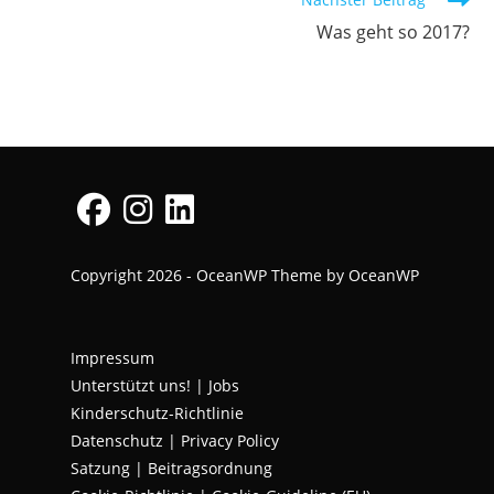
Was geht so 2017?
Opens
Opens
Opens
Copyright 2026 - OceanWP Theme by OceanWP
in
in
in
a
a
a
new
new
new
Impressum
tab
tab
tab
Unterstützt uns!
|
Jobs
Kinderschutz-Richtlinie
Datenschutz
|
Privacy Policy
Satzung | Beitragsordnung