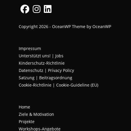
Opens
Opens
Opens
Copyright 2026 - OceanWP Theme by OceanWP
in
in
in
a
a
a
new
new
new
Impressum
tab
tab
tab
Unterstützt uns!
|
Jobs
Kinderschutz-Richtlinie
Datenschutz
|
Privacy Policy
Satzung | Beitragsordnung
Cookie-Richtlinie | Cookie-Guideline (EU)
Home
Ziele & Motivation
Projekte
Workshops-Angebote