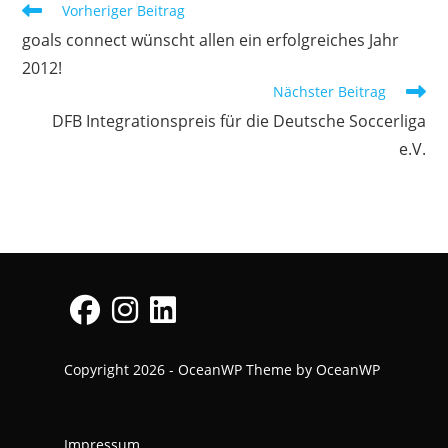
Weitere
Vorheriger Beitrag
Artikel
goals connect wünscht allen ein erfolgreiches Jahr
ansehen
2012!
Nächster Beitrag
DFB Integrationspreis für die Deutsche Soccerliga
e.V.
Opens
Opens
Opens
Copyright 2026 - OceanWP Theme by OceanWP
in
in
in
a
a
a
new
new
new
Impressum