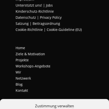
tab
tab
tab
Unterstützt uns!
|
Jobs
Kinderschutz-Richtlinie
Datenschutz
|
Privacy Policy
Satzung | Beitragsordnung
Cookie-Richtlinie | Cookie-Guideline (EU)
Home
Ziele & Motivation
Projekte
Workshops-Angebote
Wir
Netzwerk
Blog
Kontakt
Zustimmung verwalten