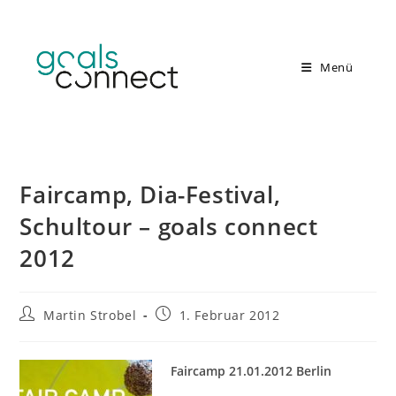
Zum
Inhalt
springen
Menü
Faircamp, Dia-Festival,
Schultour – goals connect
2012
Beitrags-
Beitrag
Martin Strobel
1. Februar 2012
Autor:
veröffentlicht:
Faircamp 21.01.2012 Berlin