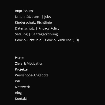
new
new
new
Impressum
tab
tab
tab
Unterstützt uns!
|
Jobs
Kinderschutz-Richtlinie
Datenschutz
|
Privacy Policy
Satzung | Beitragsordnung
Cookie-Richtlinie | Cookie-Guideline (EU)
Home
Ziele & Motivation
Projekte
Workshops-Angebote
Wir
Netzwerk
Blog
Kontakt