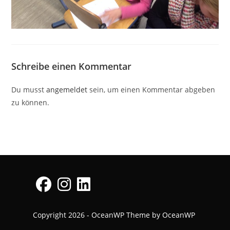
Schreibe einen Kommentar
Du musst
angemeldet
sein, um einen Kommentar abgeben
zu können.
Opens
Opens
Opens
Copyright 2026 - OceanWP Theme by OceanWP
in
in
in
a
a
a