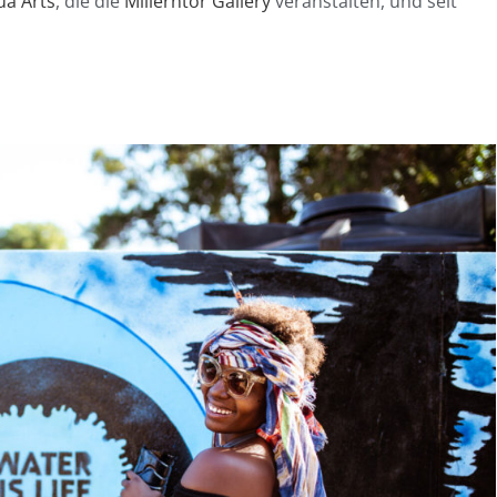
ua Arts
, die die
Millerntor Gallery
veranstalten, und seit