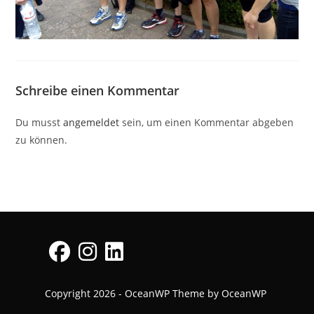
Schreibe einen Kommentar
Du musst
angemeldet
sein, um einen Kommentar abgeben
zu können.
Opens
Opens
Opens
Copyright 2026 - OceanWP Theme by OceanWP
in
in
in
a
a
a