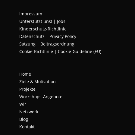
new
new
new
Impressum
tab
tab
tab
Unterstützt uns!
|
Jobs
Kinderschutz-Richtlinie
Datenschutz
|
Privacy Policy
Satzung | Beitragsordnung
Cookie-Richtlinie | Cookie-Guideline (EU)
Home
Ziele & Motivation
Projekte
Workshops-Angebote
Wir
Netzwerk
Blog
Kontakt