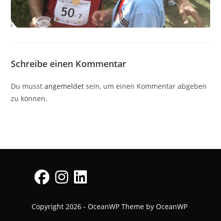
Schreibe einen Kommentar
Du musst
angemeldet
sein, um einen Kommentar abgeben
zu können.
Opens
Opens
Opens
Copyright 2026 - OceanWP Theme by OceanWP
in
in
in
a
a
a