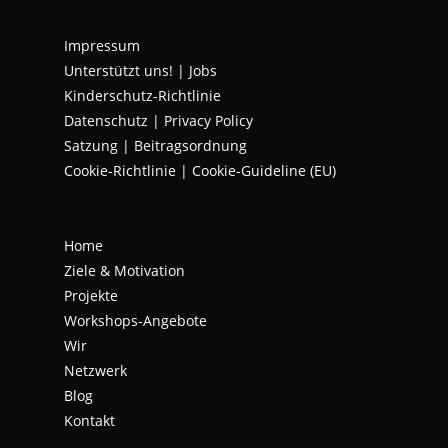
new
new
new
Impressum
tab
tab
tab
Unterstützt uns!
|
Jobs
Kinderschutz-Richtlinie
Datenschutz
|
Privacy Policy
Satzung | Beitragsordnung
Cookie-Richtlinie | Cookie-Guideline (EU)
Home
Ziele & Motivation
Projekte
Workshops-Angebote
Wir
Netzwerk
Blog
Kontakt