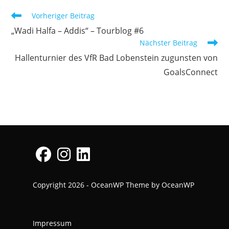
Weitere
Vorheriger Beitrag
Artikel
„Wadi Halfa – Addis“ – Tourblog #6
ansehen
Nächster Beitrag
Hallenturnier des VfR Bad Lobenstein zugunsten von
GoalsConnect
Opens
Opens
Opens
Copyright 2026 - OceanWP Theme by OceanWP
in
in
in
a
a
a
new
new
new
Impressum
tab
tab
tab