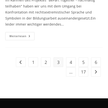
Im Rahmen des Projektes "BePart Together - nachhaltig
teilhaben" haben wir uns mit dem Umgang bei
Konfrontation mit rechtsextremistischer Sprache und
Symbolen in der Bildungsarbeit auseinandergesetzt.Ein
leider immer wichtiger werdendes…
Seminar
Weiterlesen
Rechtsradikale
Sprache
Und
Codes
In
Der
Bildungsarbeit
1
2
3
4
5
6
Gehe zur vorherigen Seite
–
Be
Part
…
17
Gehe zu
Together