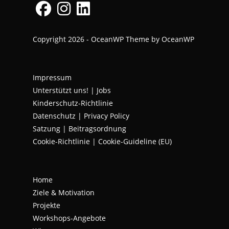
Opens
Opens
Opens
Copyright 2026 - OceanWP Theme by OceanWP
in
in
in
a
a
a
new
new
new
Impressum
tab
tab
tab
Unterstützt uns!
|
Jobs
Kinderschutz-Richtlinie
Datenschutz
|
Privacy Policy
Satzung | Beitragsordnung
Cookie-Richtlinie | Cookie-Guideline (EU)
Home
Ziele & Motivation
Projekte
Workshops-Angebote