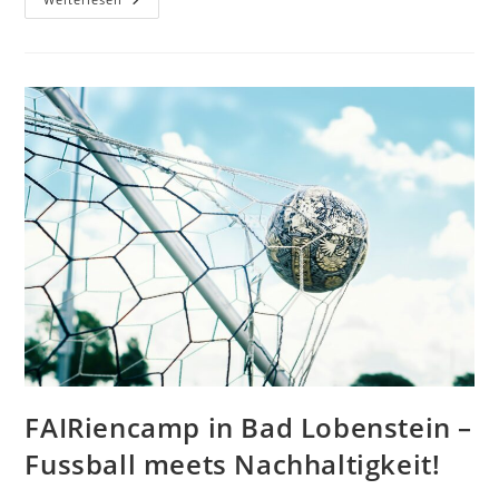
–
Kick-
Off
Veranstaltung
In
Bad
Lobenstein
FAIRiencamp in Bad Lobenstein –
Fussball meets Nachhaltigkeit!