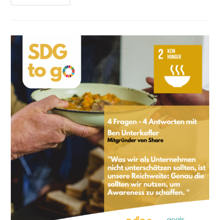
Aktionstag
–
„Halle
Für
Alle“