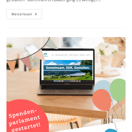
Train
Weiterlesen
The
(Nachhaltigkeits-)Trainer
–
Verbraucherzentrale
NRW