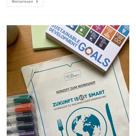
„SEVENTEEN“
Weiterlesen
–
Die
17
Nachhaltigkeitsziele
Am
Oberschulzentrum
Teltow-
Fläming