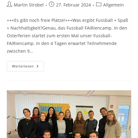
Beitrags-
Beitrag
Beitrags-
Martin Strobel
27. Februar 2024
Allgemein
Autor:
veröffentlicht:
Kategorie:
+++Es gibt noch freie Plätze!+++Was ergibt Fussball + Spaß
+ Nachhaltigkeit?Genau, das Fussball FAIRiencamp. In den
Osterferien startet zum ersten Mal unser Fussball-
FAIRiencamp. In den 4 Tagen erwartet Teilnehmende
zwischen 9…
FAIRiencamp
Weiterlesen
In
Bad
Lobenstein
–
Fussball
Meets
Nachhaltigkeit!