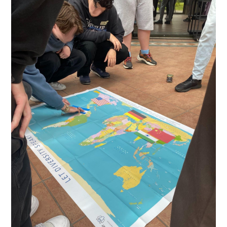
„Kein
Hunger“
–
Mit
Ben
Unterkofler
Von
Share