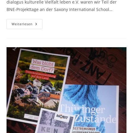
dialogus kulturelle Vielfalt leben e.V. waren wir Teil der
BNE-Projekttage an der Saxony International School…
„Zukunft
Weiterlesen
Is(s)t
Smart!“
–
Workshop
An
Der
Saxony
International
School
In
Niederwürschnitz