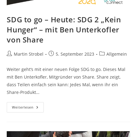
SDG to go – Heute: SDG 2 „Kein
Hunger“ – mit Ben Unterkofler
von Share
Beitrags-
Beitrag
Beitrags-
Martin Strobel
5. September 2023
Allgemein
Autor:
veröffentlicht:
Kategorie:
Weiter geht‘s mit einer neuen Folge SDG to go. Dieses Mal
mit Ben Unterkofler, Mitgründer von Share. Share zeigt,
dass Teilen einfach sein kann: Jedes Mal, wenn ihr ein
Share-Produkt…
SDG
Weiterlesen
To
Go
–
Heute:
SDG
2