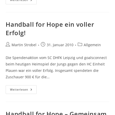
Gibts
Jetzt
Auch
Bei
Facebook,
Twitter
Handball for Hope ein voller
Und
Studivz
Erfolg!
Beitrags-
Beitrag
Beitrags-
Martin Strobel
31. Januar 2010
Allgemein
Autor:
veröffentlicht:
Kategorie:
Die Spendenaktion vom SC DHFK Leipzig und goalsconnect
beim heutigen Heimspiel der Jungs gegen den HC Einheit
Plauen war ein voller Erfolg. Insgesamt spendeten die
Zuschauer 900 € für die…
Handball
Weiterlesen
For
Hope
Ein
Voller
Erfolg!
Handball for Hope – Gemeinsam