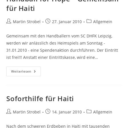
für Haiti
Beitrags-
Beitrag
Beitrags-
Martin Strobel
27. Januar 2010
Allgemein
Autor:
veröffentlicht:
Kategorie:
Gemeinsam mit den Handballern vom SC DHFK Leipzig,
werden wir anlässlich des Heimspiels am Sonntag -
31.01.2010 - eine Spendenaktion durchführen. Der Eintritt
ist frei!!! Anstatt einer Eintrittskasse, wird eine…
Handball
Weiterlesen
For
Hope
–
Gemeinsam
Für
Haiti
Soforthilfe für Haiti
Beitrags-
Beitrag
Beitrags-
Martin Strobel
14. Januar 2010
Allgemein
Autor:
veröffentlicht:
Kategorie:
Nach dem schweren Erdbeben in Haiti mit tausenden