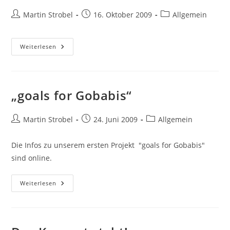
Beitrags-
Beitrag
Beitrags-
Martin Strobel
16. Oktober 2009
Allgemein
Autor:
veröffentlicht:
Kategorie:
Das
Weiterlesen
Team
Von
Goals
Connect
„goals for Gobabis“
Beitrags-
Beitrag
Beitrags-
Martin Strobel
24. Juni 2009
Allgemein
Autor:
veröffentlicht:
Kategorie:
Die Infos zu unserem ersten Projekt "goals for Gobabis"
sind online.
„goals
Weiterlesen
For
Gobabis“