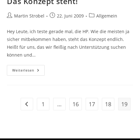
Das Konzept steht!
Beitrags-
Beitrag
Beitrags-
Martin Strobel
22. Juni 2009
Allgemein
Autor:
veröffentlicht:
Kategorie:
Hey Leute, ich teste gerade mal, die HP. Wie die meisten ja
sicher mitbekommen haben, steht das Konzept endlich.
Heißt für uns, das wir fleißig nach Unterstützung suchen
können und…
Das
Weiterlesen
Konzept
Steht!
1
…
16
17
18
19
Gehe zur vorherigen Seite