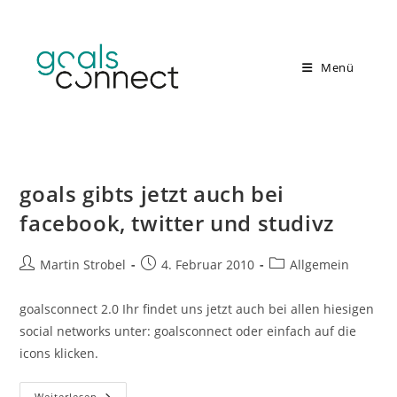
Zum
Inhalt
springen
Menü
goals gibts jetzt auch bei
facebook, twitter und studivz
Beitrags-
Beitrag
Beitrags-
Martin Strobel
4. Februar 2010
Allgemein
Autor:
veröffentlicht:
Kategorie:
goalsconnect 2.0 Ihr findet uns jetzt auch bei allen hiesigen
social networks unter: goalsconnect oder einfach auf die
icons klicken.
Goals
Weiterlesen