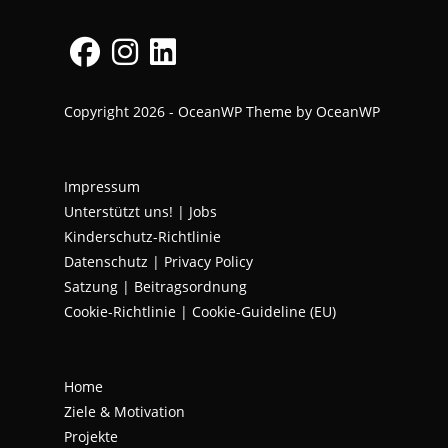
Opens
Opens
Opens
Copyright 2026 - OceanWP Theme by OceanWP
in
in
in
a
a
a
new
new
new
Impressum
tab
tab
tab
Unterstützt uns!
|
Jobs
Kinderschutz-Richtlinie
Datenschutz
|
Privacy Policy
Satzung | Beitragsordnung
Cookie-Richtlinie | Cookie-Guideline (EU)
Home
Ziele & Motivation
Projekte