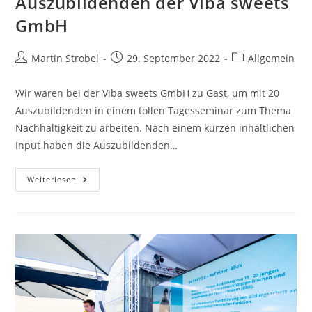
Auszubildenden der Viba sweets
GmbH
Beitrags-
Beitrag
Beitrags-
Martin Strobel
29. September 2022
Allgemein
Autor:
veröffentlicht:
Kategorie:
Wir waren bei der Viba sweets GmbH zu Gast, um mit 20
Auszubildenden in einem tollen Tagesseminar zum Thema
Nachhaltigkeit zu arbeiten. Nach einem kurzen inhaltlichen
Input haben die Auszubildenden…
SDG-
Weiterlesen
Ideenlab
Mit
Den
Auszubildenden
Der
Viba
Sweets
GmbH