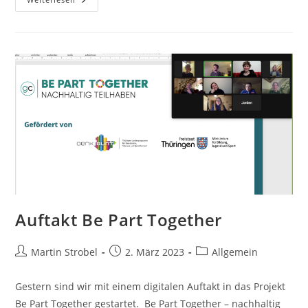
To
Go
–
Heute:
SDG
14
„Leben
Unter
Wasser“
Auftakt Be Part Together
Beitrags-
Beitrag
Beitrags-
Martin Strobel
2. März 2023
Allgemein
Autor:
veröffentlicht:
Kategorie:
Gestern sind wir mit einem digitalen Auftakt in das Projekt
Be Part Together gestartet. Be Part Together – nachhaltig