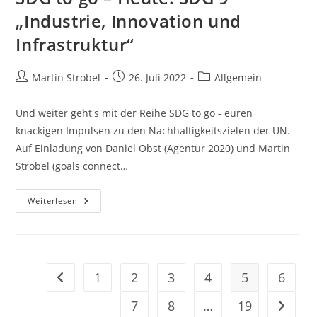
„Industrie, Innovation und
Infrastruktur“
Beitrags-
Beitrag
Beitrags-
Martin Strobel
26. Juli 2022
Allgemein
Autor:
veröffentlicht:
Kategorie:
Und weiter geht's mit der Reihe SDG to go - euren
knackigen Impulsen zu den Nachhaltigkeitszielen der UN.
Auf Einladung von Daniel Obst (Agentur 2020) und Martin
Strobel (goals connect…
SDG
Weiterlesen
To
Go
–
Heute:
SDG
9
„Industrie,
1
2
3
4
5
6
Gehe zur vorherigen Seite
Innovation
Und
Infrastruktur“
7
8
…
19
Gehe zu