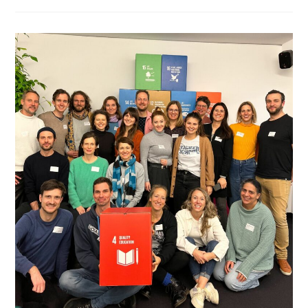
–
Heute:
SDG
13
„Maßnahmen
Zum
Klimaschutz“