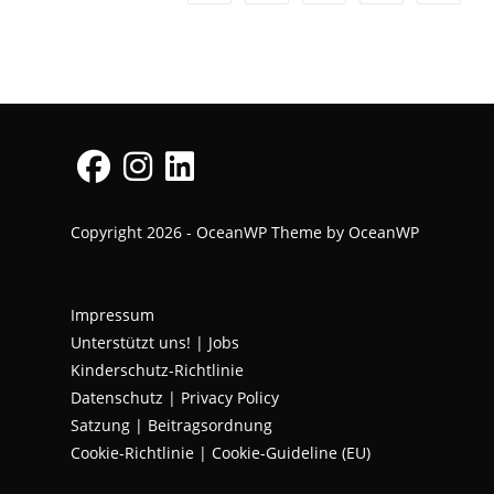
Opens
Opens
Opens
Copyright 2026 - OceanWP Theme by OceanWP
in
in
in
a
a
a
new
new
new
Impressum
tab
tab
tab
Unterstützt uns!
|
Jobs
Kinderschutz-Richtlinie
Datenschutz
|
Privacy Policy
Satzung | Beitragsordnung
Cookie-Richtlinie | Cookie-Guideline (EU)