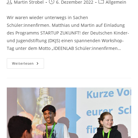
Beitrags-
Beitrag
Beitrags-
Martin Strobel
6. Dezember 2022
Allgemein
Autor:
veröffentlicht:
Kategorie:
Wir waren wieder unterwegs in Sachen
Schüler:innenfirmen. Matthias und Martin auf Einladung
des Programms STARTUP ZUKUNFT! der Deutschen Kinder-
und Jugendstiftung (DKJS) einen spannenden Workshop-
Tag unter dem Motto „IDEENLAB Schüler:innenfirmen…
Ideenlab
Weiterlesen
Ingelheim
–
Schüler:innenfirmen
Nachhaltig
Gestalten